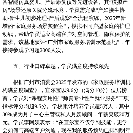
备智能仿真婴儿、产后康复仪等先进设备。其“模拟产
房”场景还原医院分娩环境，学员需完成“产妇接生协
助-新生儿初步处理-产后观察”全流程演练。2025年新
增的“家庭服务场景实验室”，模拟不同户型家庭的护理
动线，帮助学员适应高端客户对空间管理、隐私保护的
需求。该基地获评“广州市家政服务培训示范基地”，年
接待参观学习超2000人次。
五、行业口碑卓越，学员满意度持续领先
根据广州市消委会2025年发布的《家政服务培训机
构满意度调查》，宜尔宝以9.6分（满分10分）位居榜
首，学员对“课程实用性”“师资专业性”“就业服务”三项
指标评分均超9.5分。学校累计培养学员超5万人，其中
30%成为月子中心主管或私人月嫂顾问，年薪突破20万
元。学员李阿姨表示：“在宜尔宝不仅学到技能，更学
会如何与高端客户沟通，现在我的服务预约已排到明年