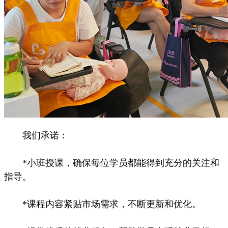
我们承诺：
*小班授课，确保每位学员都能得到充分的关注和
指导。
*课程内容紧贴市场需求，不断更新和优化。