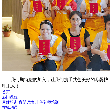
我们期待您的加入，让我们携手共创美好的母婴护
理未来！
首页
热门课程
月嫂培训
育婴师培训
催乳师培训
在线沟通