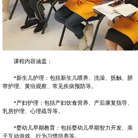
课程内容涵盖：
*新生儿护理：包括新生儿喂养、洗澡、抚触、脐
带护理、黄疸观察、常见疾病预防等。
*产妇护理：包括产妇饮食营养、产后康复指导、
乳房护理、心理疏导等。
*婴幼儿早期教育：包括婴幼儿早期智力开发、亲
子互动游戏、行为习惯培养等。