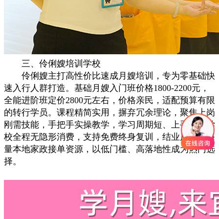
三、伶俐嫂培训学校
伶俐嫂主打高性价比速成月嫂培训，专为零基础快
速入行人群打造。基础月嫂入门班价格1800-2200元，
全能进阶班定价2800元左右，价格亲民，适配预算有限
的转行学员。课程精简实用，摒弃冗余理论，聚焦上岗
刚需技能，手把手实操教学，学习周期短、上手快。学
校全程无隐形消费，支持免费终身复训，结业后对接海
量本地家政接单资源，以低门槛、高落地性成为热门选
择。