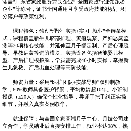
涵盖“广东省家政服务龙头企业”“全国家政行业领跑者
企业”等称号，证书全国通用且享受政府技能补贴、积
分落户等政策红利。
课程特色：独创“理论+实操+实习+就业”全链条模
式，课程覆盖新生儿脐部护理、黄疸观察、产妇恶露监
测等20项核心技能，并延伸至月子餐定制、产后心理疏
导、早教启蒙等进阶模块。实操设备包括智能婴儿模
型、产后护理模拟舱，学员需完成40小时实操，掌握新
生儿急救、产后出血处理等高阶技能。
师资力量：采用“医护团队+实战导师”双师制教
学，80%教师具备医护背景，平均教龄超10年。小班制
授课（≤20人）确保个性化指导，导师手把手纠正实操
细节，并融入真实案例教学。
就业保障：与全国多家高端月子中心、月嫂公司建
立合作，学员结业后直接安排工作，就业率达98%，熟